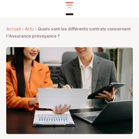
Accueil
›
Actu
›
Quels sont les différents contrats concernant
l'Assurance prévoyance ?